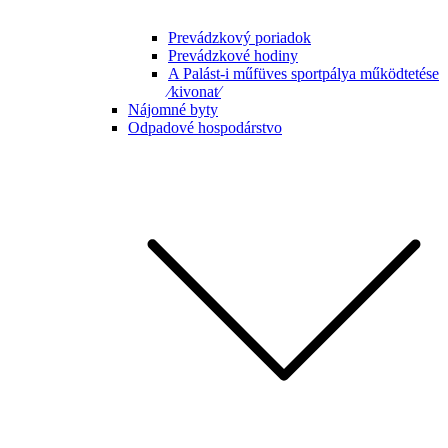
Prevádzkový poriadok
Prevádzkové hodiny
A Palást-i műfüves sportpálya működtetése
⁄kivonat⁄
Nájomné byty
Odpadové hospodárstvo