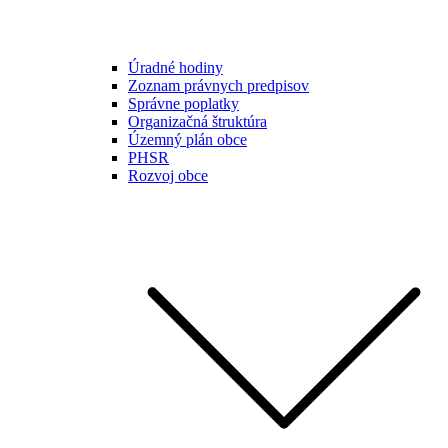
Úradné hodiny
Zoznam právnych predpisov
Správne poplatky
Organizačná štruktúra
Územný plán obce
PHSR
Rozvoj obce