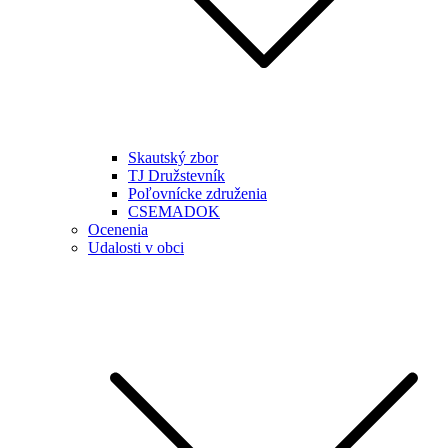
Skautský zbor
TJ Družstevník
Poľovnícke združenia
CSEMADOK
Ocenenia
Udalosti v obci