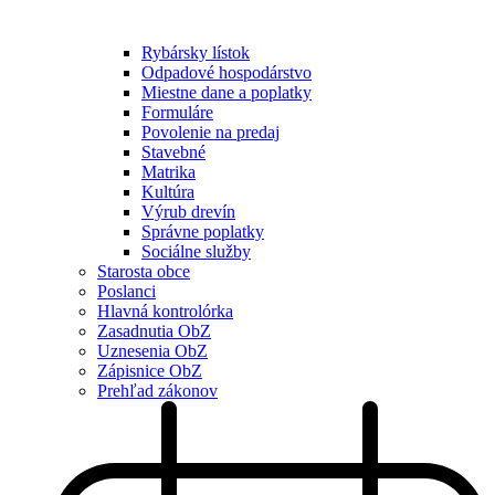
Rybársky lístok
Odpadové hospodárstvo
Miestne dane a poplatky
Formuláre
Povolenie na predaj
Stavebné
Matrika
Kultúra
Výrub drevín
Správne poplatky
Sociálne služby
Starosta obce
Poslanci
Hlavná kontrolórka
Zasadnutia ObZ
Uznesenia ObZ
Zápisnice ObZ
Prehľad zákonov