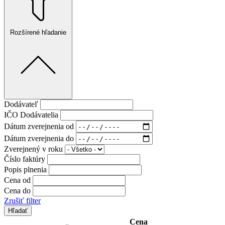
Rozšírené hľadanie
Dodávateľ
IČO Dodávatelia
Dátum zverejnenia od
Dátum zverejnenia do
Zverejnený v roku
Číslo faktúry
Popis plnenia
Cena od
Cena do
Zrušiť filter
Cena