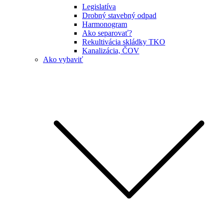
Legislatíva
Drobný stavebný odpad
Harmonogram
Ako separovať?
Rekultivácia skládky TKO
Kanalizácia, ČOV
Ako vybaviť